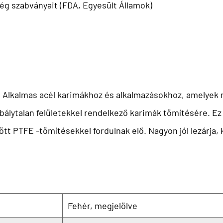
ség szabványait (FDA, Egyesült Államok)
ül. Alkalmas acél karimákhoz és alkalmazásokhoz, amely
abálytalan felületekkel rendelkező karimák tömítésére. Ez
t PTFE -tömítésekkel fordulnak elő. Nagyon jól lezárja, 
Fehér, megjelölve