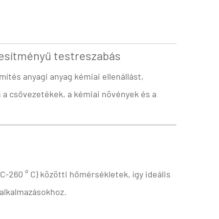
esítményű testreszabás
ítés anyagi anyag kémiai ellenállást,
ás a csővezetékek, a kémiai növények és a
C-260 ° C) közötti hőmérsékletek, így ideális
alkalmazásokhoz.