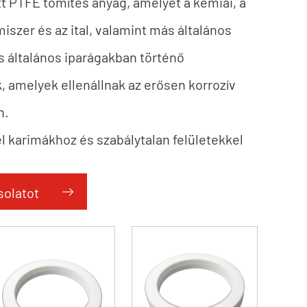
tt PTFE tömítés anyag, amelyet a kémiai, a
lmiszer és az ital, valamint más általános
s általános iparágakban történő
, amelyek ellenállnak az erősen korrozív
n.
él karimákhoz és szabálytalan felületekkel
9960 stílus megfelel az FDA
solatot