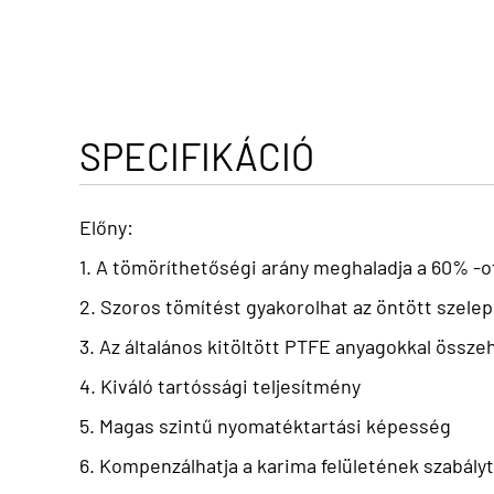
SPECIFIKÁCIÓ
Előny:
1. A tömöríthetőségi arány meghaladja a 60% -o
2. Szoros tömítést gyakorolhat az öntött szel
3. Az általános kitöltött PTFE anyagokkal öss
4. Kiváló tartóssági teljesítmény
5. Magas szintű nyomatéktartási képesség
6. Kompenzálhatja a karima felületének szabály