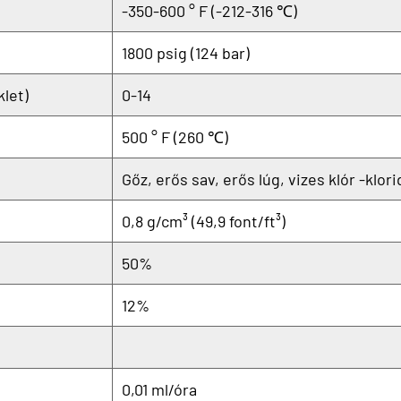
-350-600 ° F (-212-316 ℃)
1800 psig (124 bar)
let)
0-14
500 ° F (260 ℃)
Gőz, erős sav, erős lúg, vizes klór -klor
0,8 g/cm³ (49,9 font/ft³)
50%
12%
0,01 ml/óra