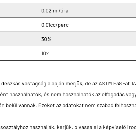
0,02 ml/óra
0,01cc/perc
30%
10x
 deszkás vastagság alapján mérjük, de az ASTM F38 -at 1
nt használhatók, és nem használhatók az elfogadás vagy az 
 belül vannak. Ezeket az adatokat nem szabad felhasználn
ztályhoz használják, kérjük, olvassa el a képviselő irod