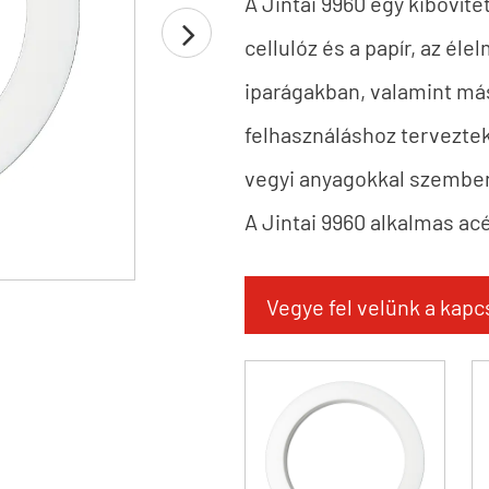
A Jintai 9960 egy kibővíte
cellulóz és a papír, az éle
iparágakban, valamint má
felhasználáshoz terveztek
vegyi anyagokkal szembe
A Jintai 9960 alkalmas ac
rendelkező karimákhoz. A 
Vegye fel velünk a kapc
követelményeinek.