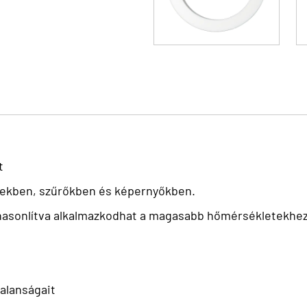
t
epekben, szűrőkben és képernyőkben.
zehasonlítva alkalmazkodhat a magasabb hőmérsékletekhez
talanságait