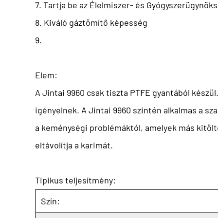
7. Tartja be az Élelmiszer- és Gyógyszerügynök
8. Kiváló gáztömítő képesség
9.
Elem:
A Jintai 9960 csak tiszta PTFE gyantából kész
igényelnek. A Jintai 9960 szintén alkalmas a sz
a keménységi problémáktól, amelyek más kitöltöt
eltávolítja a karimát.
Tipikus teljesítmény:
Szín: