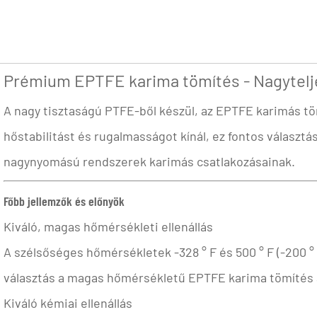
Prémium EPTFE karima tömítés - Nagytelj
A nagy tisztaságú PTFE-ből készül, az EPTFE karimás töm
hőstabilitást és rugalmasságot kínál, ez fontos választ
nagynyomású rendszerek karimás csatlakozásainak.
Főbb jellemzők és előnyök
Kiváló, magas hőmérsékleti ellenállás
A szélsőséges hőmérsékletek -328 ° F és 500 ° F (-200 ° 
választás a magas hőmérsékletű EPTFE karima tömítés 
Kiváló kémiai ellenállás