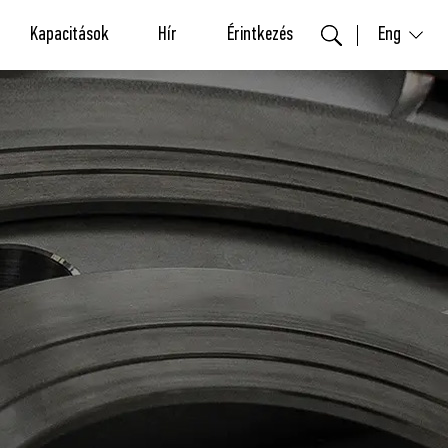
Kapacitások
Hír
Érintkezés
Eng