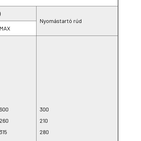
)
Nyomástartó rúd
MAX
600
300
260
210
315
280