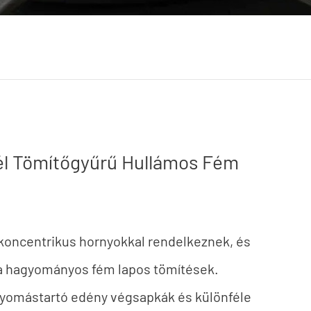
l Tömítőgyűrű Hullámos Fém
koncentrikus hornyokkal rendelkeznek, és
t a hagyományos fém lapos tömítések.
yomástartó edény végsapkák és különféle