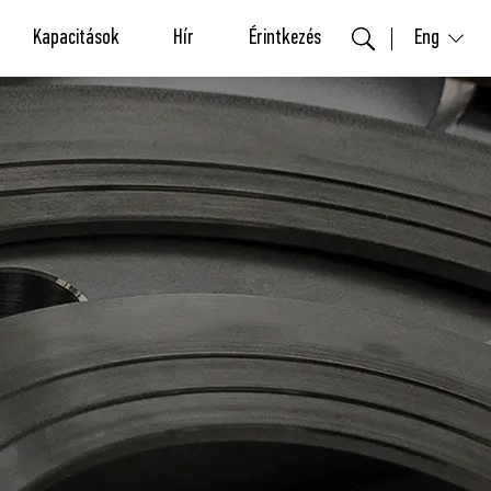
Kapacitások
Hír
Érintkezés
Eng