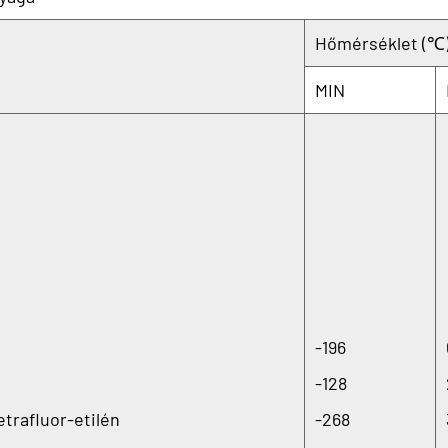
Hőmérséklet (℃
MIN
-196
-128
etrafluor-etilén
-268