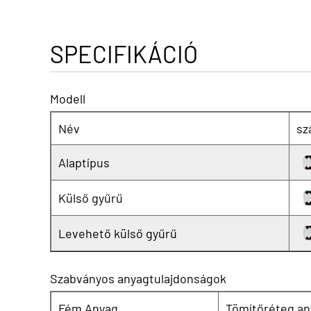
SPECIFIKÁCIÓ
Modell
Név
sz
Alaptípus
Külső gyűrű
Levehető külső gyűrű
Szabványos anyagtulajdonságok
Fém Anyag
Tömítőréteg an