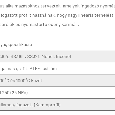
kus alkalmazásokhoz terveztek, amelyek ingadozó nyomás 
gazott profilt használnak, hogy nagy lineáris terhelést é
serélők
és
nyomástartó edény karimái
.
yagspecifikáció
304, SS316L, SS321, Monel, Inconel
galmas grafit, PTFE, csillám
00°C és 1000°C között
 250 (25 MPa)
llámos, fogazott (Kammprofil)