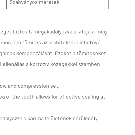
Szabványos méretek
éget biztosít, megakadályozva a kifújást még
ámos fém tömítés
az architektúra lehetővé
ságainak kompenzálását. Ezeket a tömítéseket
i ellenállás a korrozív közegekkel szemben
 flow and compression set.
 of the teeth allows for effective sealing at
dályozza a karima felületének sérülését,