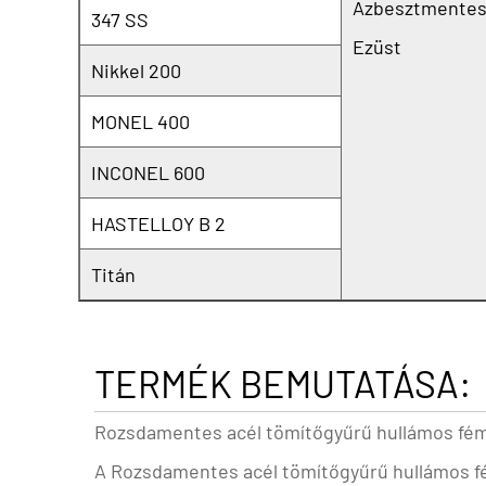
Azbesztmentes
347 SS
Ezüst
Nikkel 200
MONEL 400
INCONEL 600
HASTELLOY B 2
Titán
TERMÉK BEMUTATÁSA:
Rozsdamentes acél tömítőgyűrű hullámos fém
A
Rozsdamentes acél tömítőgyűrű hullámos 