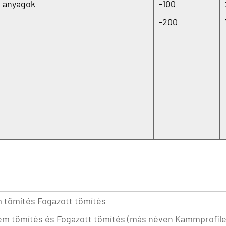
 anyagok
-100
-200
 tömítés Fogazott tömítés
fém tömítés
és
Fogazott tömítés
(más néven Kammprofile 