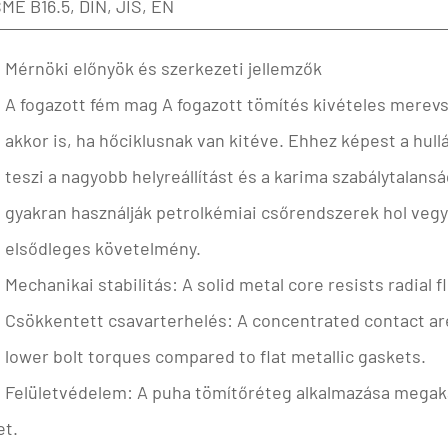
ME B16.5, DIN, JIS, EN
Mérnöki előnyök és szerkezeti jellemzők
A
fogazott fém mag
A fogazott tömítés kivételes merevs
akkor is, ha hőciklusnak van kitéve. Ehhez képest a
hull
teszi a nagyobb helyreállítást és a karima szabálytalan
gyakran használják
petrolkémiai csőrendszerek
hol
vegy
elsődleges követelmény.
Mechanikai stabilitás:
A solid metal core resists radial
Csökkentett csavarterhelés:
A concentrated contact area
lower bolt torques compared to flat metallic gaskets.
Felületvédelem:
A puha tömítőréteg alkalmazása megaka
et.