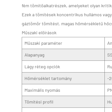
fém tömítőalkatrészek, amelyeket olyan kriti
Ezek a tömítések koncentrikus hullámos vagy fo
gáztömör tömítést.
magas hőmérsékletű hőc
Műszaki előírások
Műszaki paraméter
An
Alapanyag
SS
Lágy réteg opciók
Ru
Hőmérséklet tartomány
-2
Maximális nyomás
PN
Tömítési profil
Hu