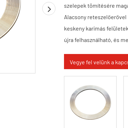
szelepek tömítésére mag
Alacsony reteszelőerővel
keskeny karimás felülete
újra felhasználható, és 
Vegye fel velünk a kapc