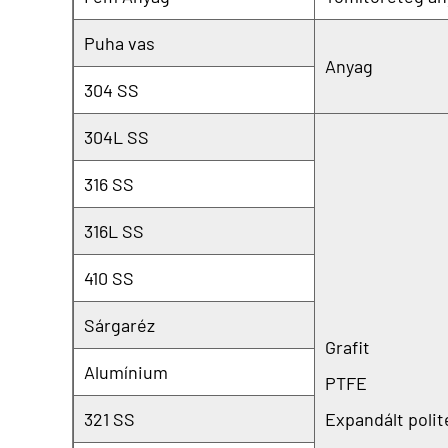
Puha vas
Anyag
304 SS
304L SS
316 SS
316L SS
410 SS
Sárgaréz
Grafit
Alumínium
PTFE
321 SS
Expandált polit