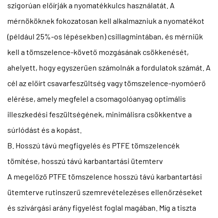
szigorúan előírják a nyomatékkulcs használatát. A
mérnököknek fokozatosan kell alkalmazniuk a nyomatékot
(például 25%-os lépésekben) csillagmintában, és mérniük
kell a tömszelence-követő mozgásának csökkenését,
ahelyett, hogy egyszerűen számolnák a fordulatok számát. A
cél az előírt csavarfeszültség vagy tömszelence-nyomóerő
elérése, amely megfelel a csomagolóanyag optimális
illeszkedési feszültségének, minimálisra csökkentve a
súrlódást és a kopást.
B. Hosszú távú megfigyelés és PTFE tömszelencék
tömítése, hosszú távú karbantartási ütemterv
A megelőző PTFE tömszelence hosszú távú karbantartási
ütemterve rutinszerű szemrevételezéses ellenőrzéseket
és szivárgási arány figyelést foglal magában. Míg a tiszta