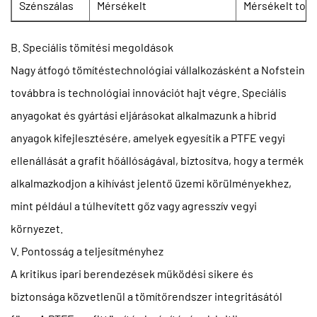
Szénszálas
Mérsékelt
Mérsékelt to H
B. Speciális tömítési megoldások
Nagy átfogó tömítéstechnológiai vállalkozásként a Nofstein
továbbra is technológiai innovációt hajt végre. Speciális
anyagokat és gyártási eljárásokat alkalmazunk a hibrid
anyagok kifejlesztésére, amelyek egyesítik a PTFE vegyi
ellenállását a grafit hőállóságával, biztosítva, hogy a termék
alkalmazkodjon a kihívást jelentő üzemi körülményekhez,
mint például a túlhevített gőz vagy agresszív vegyi
környezet.
V. Pontosság a teljesítményhez
A kritikus ipari berendezések működési sikere és
biztonsága közvetlenül a tömítőrendszer integritásától