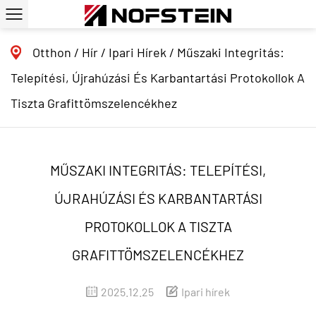
Otthon
/
Hír
/
Ipari Hírek
/
Műszaki Integritás:
Telepítési, Újrahúzási És Karbantartási Protokollok A
Tiszta Grafittömszelencékhez
MŰSZAKI INTEGRITÁS: TELEPÍTÉSI,
ÚJRAHÚZÁSI ÉS KARBANTARTÁSI
PROTOKOLLOK A TISZTA
GRAFITTÖMSZELENCÉKHEZ
2025.12.25
Ipari hírek