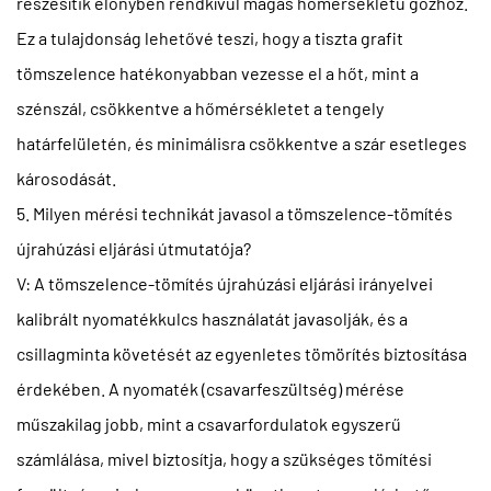
részesítik előnyben rendkívül magas hőmérsékletű gőzhöz.
Ez a tulajdonság lehetővé teszi, hogy a tiszta grafit
tömszelence hatékonyabban vezesse el a hőt, mint a
szénszál, csökkentve a hőmérsékletet a tengely
határfelületén, és minimálisra csökkentve a szár esetleges
károsodását.
5. Milyen mérési technikát javasol a tömszelence-tömítés
újrahúzási eljárási útmutatója?
V: A tömszelence-tömítés újrahúzási eljárási irányelvei
kalibrált nyomatékkulcs használatát javasolják, és a
csillagminta követését az egyenletes tömörítés biztosítása
érdekében. A nyomaték (csavarfeszültség) mérése
műszakilag jobb, mint a csavarfordulatok egyszerű
számlálása, mivel biztosítja, hogy a szükséges tömítési