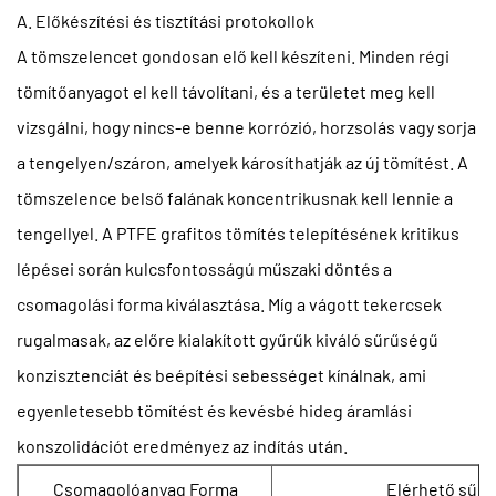
A. Előkészítési és tisztítási protokollok
A tömszelencet gondosan elő kell készíteni. Minden régi
tömítőanyagot el kell távolítani, és a területet meg kell
vizsgálni, hogy nincs-e benne korrózió, horzsolás vagy sorja
a tengelyen/száron, amelyek károsíthatják az új tömítést. A
tömszelence belső falának koncentrikusnak kell lennie a
tengellyel. A PTFE grafitos tömítés telepítésének kritikus
lépései során kulcsfontosságú műszaki döntés a
csomagolási forma kiválasztása. Míg a vágott tekercsek
rugalmasak, az előre kialakított gyűrűk kiváló sűrűségű
konzisztenciát és beépítési sebességet kínálnak, ami
egyenletesebb tömítést és kevésbé hideg áramlási
konszolidációt eredményez az indítás után.
Csomagolóanyag Forma
Elérhető sűrű