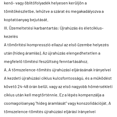
kenő- vagy öblítőfolyadék helyesen kerüljön a
tömítőkészletbe, lehűtve a szárat és megakadályozva a
koptatóanyag bejutását.
III. Üzemeltetési karbantartás: Újrahúzás és életciklus-
kezelés
A tömörítési kompresszió ellazul az első üzembe helyezés
után (hideg áramlás). Az újrahúzás elengedhetetlen a
megfelelő tömítési feszültség fenntartásához.
A. A tömszelence-tömítés újrahúzási eljárásának irányelvei
A kezdeti újrahúzási ciklus kulcsfontosságú, és a működést
követő 24-48 órán belül, vagy az első nagyobb hőmérsékleti
ciklus után kell megtörténnie. Ez a lépés kompenzálja a
csomagolóanyag "hideg áramlását" vagy konszolidációját. A
tömszelence-tömítés újrahúzási eljárási irányelvei