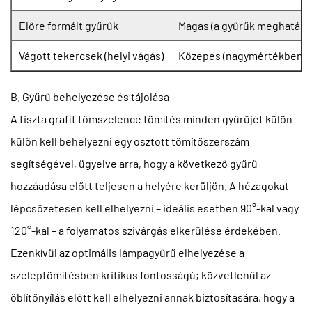
Előre formált gyűrűk
Magas (a gyűrűk meghatáro
Vágott tekercsek (helyi vágás)
Közepes (nagymértékben füg
B. Gyűrű behelyezése és tájolása
A tiszta grafit tömszelence tömítés minden gyűrűjét külön-
külön kell behelyezni egy osztott tömítőszerszám
segítségével, ügyelve arra, hogy a következő gyűrű
hozzáadása előtt teljesen a helyére kerüljön. A hézagokat
lépcsőzetesen kell elhelyezni – ideális esetben 90°-kal vagy
120°-kal – a folyamatos szivárgás elkerülése érdekében.
Ezenkívül az optimális lámpagyűrű elhelyezése a
szeleptömítésben kritikus fontosságú; közvetlenül az
öblítőnyílás előtt kell elhelyezni annak biztosítására, hogy a