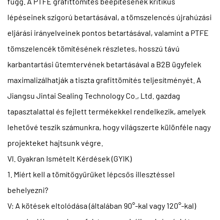
függ. A PTFE grafittömítés beépítésének kritikus
lépéseinek szigorú betartásával, a tömszelencés újrahúzási
eljárási irányelveinek pontos betartásával, valamint a PTFE
tömszelencék tömítésének részletes, hosszú távú
karbantartási ütemtervének betartásával a B2B ügyfelek
maximalizálhatják a tiszta grafittömítés teljesítményét. A
Jiangsu Jintai Sealing Technology Co., Ltd. gazdag
tapasztalattal és fejlett termékekkel rendelkezik, amelyek
lehetővé teszik számunkra, hogy világszerte különféle nagy
projekteket hajtsunk végre.
VI. Gyakran Ismételt Kérdések (GYIK)
1. Miért kell a tömítőgyűrűket lépcsős illesztéssel
behelyezni?
V: A kötések eltolódása (általában 90°-kal vagy 120°-kal)