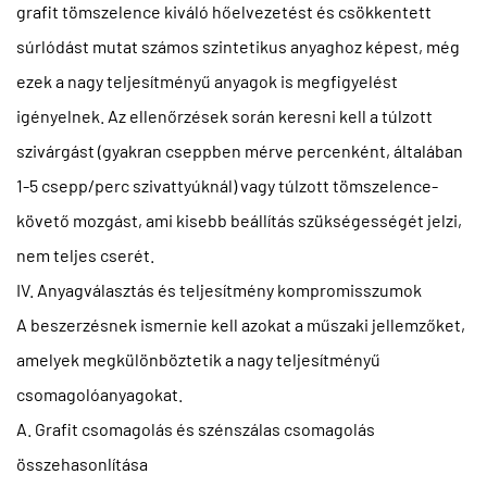
grafit tömszelence kiváló hőelvezetést és csökkentett
súrlódást mutat számos szintetikus anyaghoz képest, még
ezek a nagy teljesítményű anyagok is megfigyelést
igényelnek. Az ellenőrzések során keresni kell a túlzott
szivárgást (gyakran cseppben mérve percenként, általában
1-5 csepp/perc szivattyúknál) vagy túlzott tömszelence-
követő mozgást, ami kisebb beállítás szükségességét jelzi,
nem teljes cserét.
IV. Anyagválasztás és teljesítmény kompromisszumok
A beszerzésnek ismernie kell azokat a műszaki jellemzőket,
amelyek megkülönböztetik a nagy teljesítményű
csomagolóanyagokat.
A. Grafit csomagolás és szénszálas csomagolás
összehasonlítása