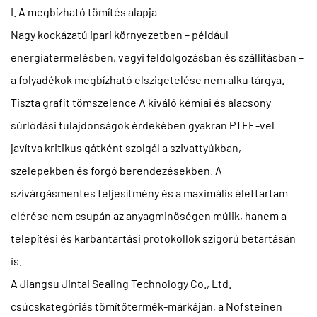
I. A megbízható tömítés alapja
Nagy kockázatú ipari környezetben – például
energiatermelésben, vegyi feldolgozásban és szállításban –
a folyadékok megbízható elszigetelése nem alku tárgya.
Tiszta grafit tömszelence
A kiváló kémiai és alacsony
súrlódási tulajdonságok érdekében gyakran PTFE-vel
javítva kritikus gátként szolgál a szivattyúkban,
szelepekben és forgó berendezésekben. A
szivárgásmentes teljesítmény és a maximális élettartam
elérése nem csupán az anyagminőségen múlik, hanem a
telepítési és karbantartási protokollok szigorú betartásán
is.
A Jiangsu Jintai Sealing Technology Co., Ltd.
csúcskategóriás tömítőtermék-márkáján, a Nofsteinen