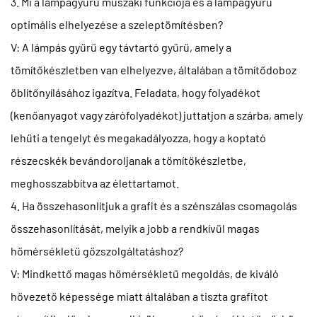
3. Mi a lámpagyűrű műszaki funkciója és a lámpagyűrű
optimális elhelyezése a szeleptömítésben?
V: A lámpás gyűrű egy távtartó gyűrű, amely a
tömítőkészletben van elhelyezve, általában a tömítődoboz
öblítőnyílásához igazítva. Feladata, hogy folyadékot
(kenőanyagot vagy zárófolyadékot) juttatjon a szárba, amely
lehűti a tengelyt és megakadályozza, hogy a koptató
részecskék bevándoroljanak a tömítőkészletbe,
meghosszabbítva az élettartamot.
4. Ha összehasonlítjuk a grafit és a szénszálas csomagolás
összehasonlítását, melyik a jobb a rendkívül magas
hőmérsékletű gőzszolgáltatáshoz?
V: Mindkettő magas hőmérsékletű megoldás, de kiváló
hővezető képessége miatt általában a tiszta grafitot