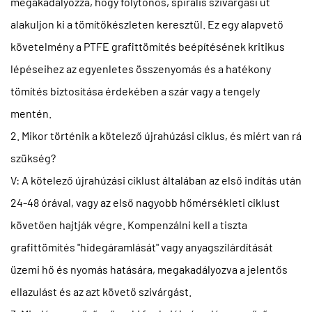
megakadályozza, hogy folytonos, spirális szivárgási út
alakuljon ki a tömítőkészleten keresztül. Ez egy alapvető
követelmény a PTFE grafittömítés beépítésének kritikus
lépéseihez az egyenletes összenyomás és a hatékony
tömítés biztosítása érdekében a szár vagy a tengely
mentén.
2. Mikor történik a kötelező újrahúzási ciklus, és miért van rá
szükség?
V: A kötelező újrahúzási ciklust általában az első indítás után
24-48 órával, vagy az első nagyobb hőmérsékleti ciklust
követően hajtják végre. Kompenzálni kell a tiszta
grafittömítés "hidegáramlását" vagy anyagszilárdítását
üzemi hő és nyomás hatására, megakadályozva a jelentős
ellazulást és az azt követő szivárgást.