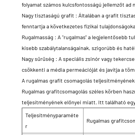
folyamat számos kulcsfontosságú jellemzőt ad n
Nagy tisztaságú grafit
: Általában a grafit tis
fenntartja a következetes fizikai tulajdonságoka
Rugalmasság
: A "rugalmas" a legjelentősebb t
kisebb szabálytalanságainak, szigorúbb és hat
Nagy sűrűség
: A speciális zsinór vagy tekerc
csökkenti a média permeációját és javítja a töm
A rugalmas grafit csomagolás teljesítményének
Rugalmas grafitcsomagolás
széles körben hasz
teljesítményének előnyei miatt. Itt található
Teljesítményparaméte
Rugalmas grafitcso
r