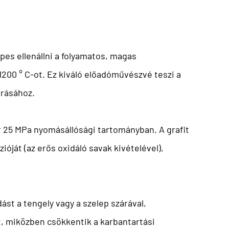
es ellenállni a folyamatos, magas
200 ° C-ot. Ez kiváló előadóművészvé teszi a
árásához.
ár 25 MPa nyomásállósági tartományban. A grafit
óját (az erős oxidáló savak kivételével),
st a tengely vagy a szelep szárával,
t, miközben csökkentik a karbantartási