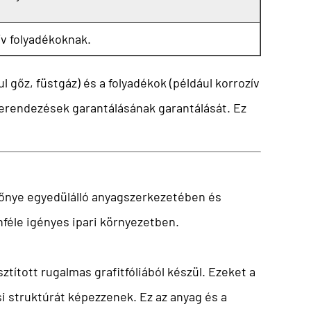
ív folyadékoknak.
gőz, füstgáz) és a folyadékok (például korrozív
 berendezések garantálásának garantálását. Ez
lőnye egyedülálló anyagszerkezetében és
nféle igényes ipari környezetben.
ztított rugalmas grafitfóliából készül. Ezeket a
si struktúrát képezzenek. Ez az anyag és a