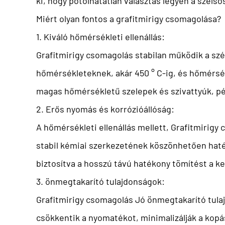
ki, hogy pótolhatatlan választás legyen a szél
Miért olyan fontos a grafitmirigy csomagolása?
1. Kiváló hőmérsékleti ellenállás:
Grafitmirigy csomagolás
stabilan működik a szé
hőmérsékleteknek, akár 450 ° C-ig, és hőmérsék
magas hőmérsékletű szelepek és szivattyúk, pé
2. Erős nyomás és korrózióállóság:
A hőmérsékleti ellenállás mellett,
Grafitmirigy
stabil kémiai szerkezetének köszönhetően hatéko
biztosítva a hosszú távú hatékony tömítést a 
3. önmegtakarító tulajdonságok:
Grafitmirigy csomagolás
Jó önmegtakarító tulaj
csökkentik a nyomatékot, minimalizálják a kopá