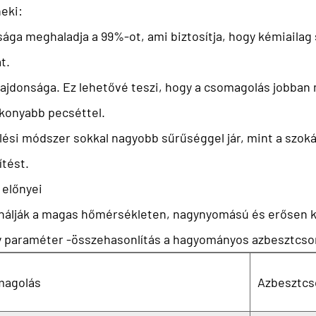
eki:
ztasága meghaladja a 99%-ot, ami biztosítja, hogy kémiail
t.
ulajdonsága. Ez lehetővé teszi, hogy a csomagolás jobban 
ékonyabb pecséttel.
selési módszer sokkal nagyobb sűrűséggel jár, mint a szo
ítést.
 előnyei
nálják a magas hőmérsékleten, nagynyomású és erősen k
 egy paraméter -összehasonlítás a hagyományos azbesztcs
magolás
Azbesztcs