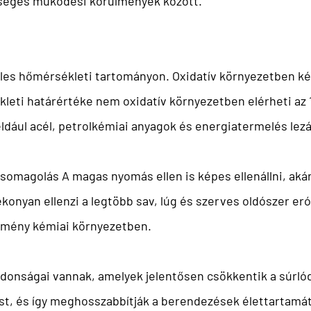
sőséges működési körülmények között.
les hőmérsékleti tartományon. Oxidatív környezetben kép
leti határértéke nem oxidatív környezetben elérheti az 1
ldául acél, petrolkémiai anyagok és energiatermelés lez
 csomagolás
A magas nyomás ellen is képes ellenállni, ak
nyan ellenzi a legtöbb sav, lúg és szerves oldószer erózi
kemény kémiai környezetben.
donságai vannak, amelyek jelentősen csökkentik a súrlódá
st, és így meghosszabbítják a berendezések élettartamá