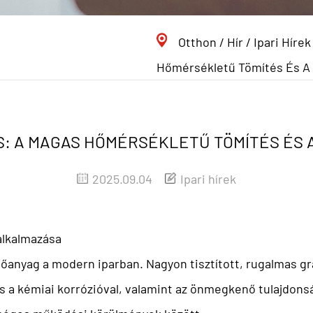
Otthon
/
Hír
/
Ipari Hírek
Hőmérsékletű Tömítés És A 
S: A MAGAS HŐMÉRSÉKLETŰ TÖMÍTÉS ÉS
2025.09.04
Ipari hírek
alkalmazása
anyag a modern iparban. Nagyon tisztított, rugalmas grafi
a kémiai korrózióval, valamint az önmegkenő tulajdonság