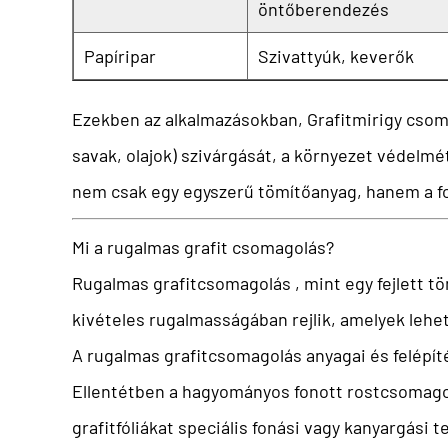
öntőberendezés
Papíripar
Szivattyúk, keverők
Ezekben az alkalmazásokban,
Grafitmirigy cso
savak, olajok) szivárgását, a környezet védelmé
nem csak egy egyszerű tömítőanyag, hanem a fol
Mi a rugalmas grafit csomagolás?
Rugalmas grafitcsomagolás
, mint egy fejlett 
kivételes rugalmasságában rejlik, amelyek lehe
A rugalmas grafitcsomagolás anyagai és felépít
Ellentétben a hagyományos fonott rostcsomago
grafitfóliákat speciális fonási vagy kanyargási