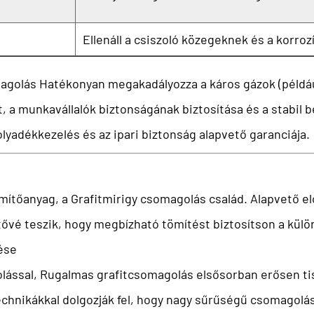
Ellenáll a csiszoló közegeknek és a korroz
magolás
Hatékonyan megakadályozza a káros gázok (például 
t, a munkavállalók biztonságának biztosítása és a stabil
yadékkezelés és az ipari biztonság alapvető garanciája.
tömítőanyag, a
Grafitmirigy csomagolás
család. Alapvető e
tővé teszik, hogy megbízható tömítést biztosítson a külö
ése
lással,
Rugalmas grafitcsomagolás
elsősorban erősen tis
 technikákkal dolgozják fel, hogy nagy sűrűségű csomagolá