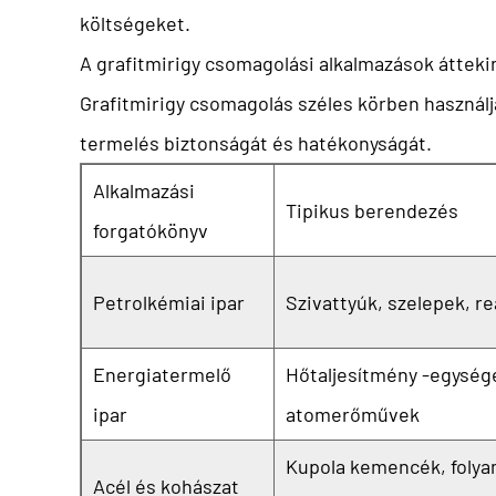
költségeket.
A grafitmirigy csomagolási alkalmazások áttek
Grafitmirigy csomagolás
széles körben használj
termelés biztonságát és hatékonyságát.
Alkalmazási
Tipikus berendezés
forgatókönyv
Petrolkémiai ipar
Szivattyúk, szelepek, r
Energiatermelő
Hőtaljesítmény -egység
ipar
atomerőművek
Kupola kemencék, foly
Acél és kohászat