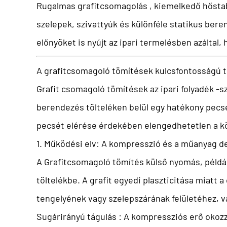
Rugalmas grafitcsomagolás
, kiemelkedő hőstab
szelepek, szivattyúk és különféle statikus be
előnyöket is nyújt az ipari termelésben azáltal
A grafitcsomagoló tömítések kulcsfontosságú t
Grafit csomagoló tömítések
az ipari folyadék -
berendezés tölteléken belül egy hatékony pecsé
pecsét elérése érdekében elengedhetetlen a kö
1. Működési elv: A kompresszió és a műanyag d
A
Grafitcsomagoló tömítés
külső nyomás, példá
töltelékbe. A grafit egyedi plaszticitása miatt
tengelyének vagy szelepszárának felületéhez, va
Sugárirányú tágulás
: A kompressziós erő okoz