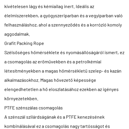
kivételesen lágy és kémiailag inert. Ideális az
élelmiszerekben, a gyógyszeriparban és a vegyiparban való
felhasználáshoz, ahol a szennyeződés és a korrózió komoly
aggodalmak.
Grafit Packing Rope
Szélsőséges hőmérséklete és nyomásállóságáról ismert, ez
a csomagolás az erőművekben és a petrolkémiai
létesítményekben a magas hőmérsékletű szelep- és kazán
alkalmazásokhoz. Magas hővezető képessége
elengedhetetlen a hő eloszlatásához ezekben az igényes
környezetekben.
PTFE szénszálas csomagolás
A szénszál szilárdságának és a PTFE kenezésének
kombinálásával ez a csomagolás nagy tartósságot és