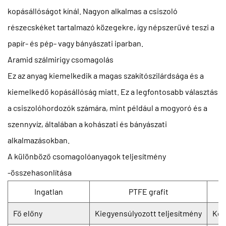
kopásállóságot kínál. Nagyon alkalmas a csiszoló
részecskéket tartalmazó közegekre, így népszerűvé teszi a
papír- és pép- vagy bányászati ​​iparban.
Aramid szálmirigy csomagolás
Ez az anyag kiemelkedik a magas szakítószilárdsága és a
kiemelkedő kopásállóság miatt. Ez a legfontosabb választás
a csiszolóhordozók számára, mint például a mogyoró és a
szennyvíz, általában a kohászati ​​és bányászati ​​
alkalmazásokban.
A különböző csomagolóanyagok teljesítmény
-összehasonlítása
Ingatlan
PTFE grafit
Fő előny
Kiegyensúlyozott teljesítmény
Kém