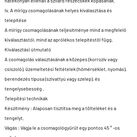
hatékonyan ellenáll a szilárd részecskék kopásának.
Iv. A mirigy csomagolásának helyes kiválasztása és
telepítése
A mirigy csomagolásának teljesítménye mind a megfelelő
kiválasztástól, mind az aprólékos telepítéstől függ.
Kiválasztási útmutató
A csomagolás választásának a
közepes
(korrozív vagy
csiszoló),
üzemeltetési feltételek
(hőmérséklet, nyomás),
berendezés típusa
(szivattyú vagy szelep), és
tengelysebesség
.
Telepítési technikák
Készítmény
: Alaposan tisztítsa meg a tölteléket és a
tengelyt.
Vágás
: Vágja le a csomagológyűrűt egy pontos 45 ° -os