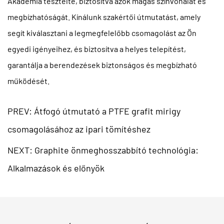
Akadémia tesztelte, biztosítva azok magas színvonalát és
megbízhatóságát. Kínálunk szakértői útmutatást, amely
segít kiválasztani a legmegfelelőbb csomagolást az Ön
egyedi igényeihez, és biztosítva a helyes telepítést,
garantálja a berendezések biztonságos és megbízható
működését.
PREV: Átfogó útmutató a PTFE grafit mirigy
csomagolásához az ipari tömítéshez
NEXT: Graphite önmeghosszabbító technológia:
Alkalmazások és előnyök