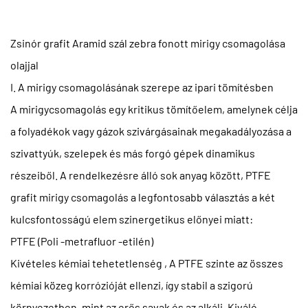
Zsinór grafit Aramid szál zebra fonott mirigy csomagolása
olajjal
I. A mirigy csomagolásának szerepe az ipari tömítésben
A mirigycsomagolás egy kritikus tömítőelem, amelynek célja
a folyadékok vagy gázok szivárgásainak megakadályozása a
szivattyúk, szelepek és más forgó gépek dinamikus
részeiből. A rendelkezésre álló sok anyag között,
PTFE
grafit mirigy csomagolás
a legfontosabb választás a két
kulcsfontosságú elem szinergetikus előnyei miatt:
PTFE (Poli -metrafluor -etilén)
Kivételes
kémiai tehetetlenség
, A PTFE szinte az összes
kémiai közeg korrózióját ellenzi, így stabil a szigorú
környezetben, mint az erős savak és az alkáli. Kiváló