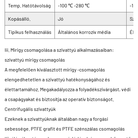
Temp. Hatótávolság
-100 ℃ -280 ℃
-10
Kopásálló.
Jó
Sze
Tipikus felhasználás
Általános korrozív média
Éle
Iii. Mirigy csomagolása a szivattyú alkalmazásaiban:
szivattyú mirigy csomagolás
A megfelelően kiválasztott mirigy -csomagolás
elengedhetetlen a szivattyú hatékonyságához és
élettartamához. Megakadályozza a folyadékszivárgást, védi
a csapágyakat és biztosítja az operatív biztonságot.
Centrifugális szivattyúk
Ezeknek a szivattyúknak általában nagy a forgási
sebessége.
PTFE grafit
és
PTFE szénszálas csomagolás