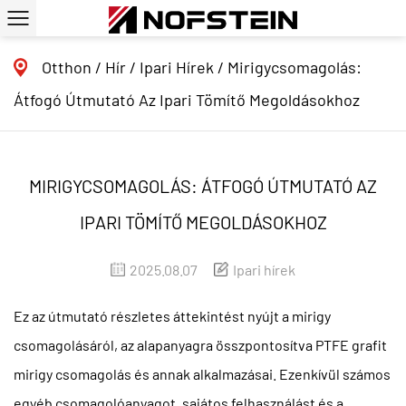
Otthon
/
Hír
/
Ipari Hírek
/
Mirigycsomagolás:
Átfogó Útmutató Az Ipari Tömítő Megoldásokhoz
MIRIGYCSOMAGOLÁS: ÁTFOGÓ ÚTMUTATÓ AZ
IPARI TÖMÍTŐ MEGOLDÁSOKHOZ
2025.08.07
Ipari hírek
Ez az útmutató részletes áttekintést nyújt a mirigy
csomagolásáról, az alapanyagra összpontosítva
PTFE grafit
mirigy csomagolás
és annak alkalmazásai. Ezenkívül számos
egyéb csomagolóanyagot, sajátos felhasználást és a