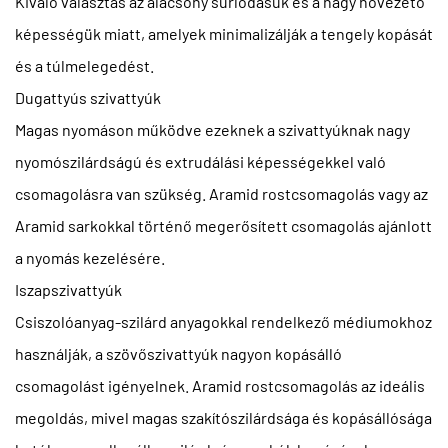
Kiváló választás az alacsony súrlódásuk és a nagy hővezető
képességük miatt, amelyek minimalizálják a tengely kopását
és a túlmelegedést.
Dugattyús szivattyúk
Magas nyomáson működve ezeknek a szivattyúknak nagy
nyomószilárdságú és extrudálási képességekkel való
csomagolásra van szükség.
Aramid rostcsomagolás
vagy az
Aramid sarkokkal történő megerősített csomagolás ajánlott
a nyomás kezelésére.
Iszapszivattyúk
Csiszolóanyag-szilárd anyagokkal rendelkező médiumokhoz
használják, a szövőszivattyúk nagyon kopásálló
csomagolást igényelnek.
Aramid rostcsomagolás
az ideális
megoldás, mivel magas szakítószilárdsága és kopásállósága