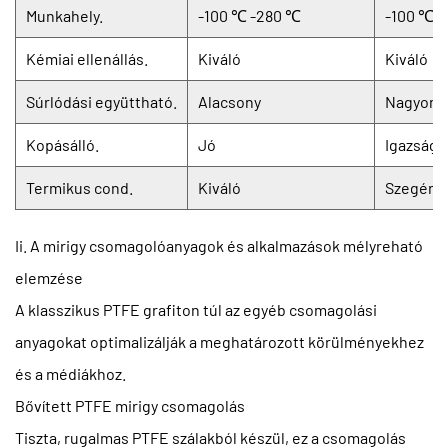
Munkahely.
-100 ℃ -280 ℃
-100 ℃ 
Kémiai ellenállás.
Kiváló
Kiváló
Súrlódási együttható.
Alacsony
Nagyon a
Kopásálló.
Jó
Igazságo
Termikus cond.
Kiváló
Szegény
Ii. A mirigy csomagolóanyagok és alkalmazások mélyreható
elemzése
A klasszikus PTFE grafiton túl az egyéb csomagolási
anyagokat optimalizálják a meghatározott körülményekhez
és a médiákhoz.
Bővített PTFE mirigy csomagolás
Tiszta, rugalmas PTFE szálakból készül, ez a csomagolás