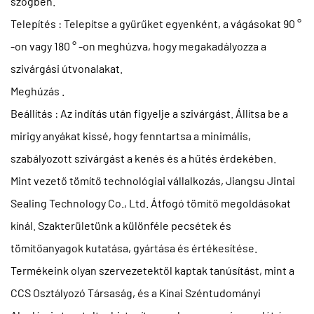
szögben.
Telepítés
: Telepítse a gyűrűket egyenként, a vágásokat 90 °
-on vagy 180 ° -on meghúzva, hogy megakadályozza a
szivárgási útvonalakat.
Meghúzás
.
Beállítás
: Az indítás után figyelje a szivárgást. Állítsa be a
mirigy anyákat kissé, hogy fenntartsa a minimális,
szabályozott szivárgást a kenés és a hűtés érdekében.
Mint vezető tömítő technológiai vállalkozás,
Jiangsu Jintai
Sealing Technology Co., Ltd.
Átfogó tömítő megoldásokat
kínál. Szakterületünk a különféle pecsétek és
tömítőanyagok kutatása, gyártása és értékesítése.
Termékeink olyan szervezetektől kaptak tanúsítást, mint a
CCS Osztályozó Társaság, és a Kínai Széntudományi