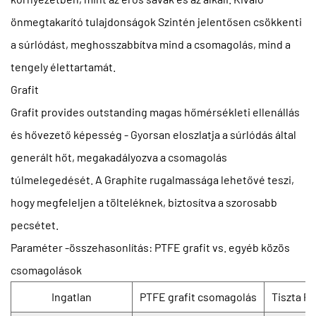
önmegtakarító tulajdonságok
Szintén jelentősen csökkenti
a súrlódást, meghosszabbítva mind a csomagolás, mind a
tengely élettartamát.
Grafit
Grafit provides outstanding
magas hőmérsékleti ellenállás
és
hővezető képesség
- Gyorsan eloszlatja a súrlódás által
generált hőt, megakadályozva a csomagolás
túlmelegedését. A Graphite rugalmassága lehetővé teszi,
hogy megfeleljen a tölteléknek, biztosítva a szorosabb
pecsétet.
Paraméter -összehasonlítás: PTFE grafit vs. egyéb közös
csomagolások
Ingatlan
PTFE grafit csomagolás
Tiszta P